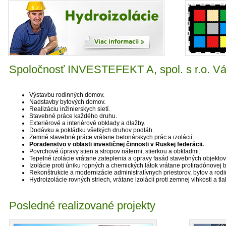
Spoločnosť INVESTEFEKT A, spol. s r.o. V
Výstavbu rodinných domov.
Nadstavby bytových domov.
Realizáciu inžinierskych sietí.
Stavebné práce každého druhu.
Exteriérové a interiérové obklady a dlažby.
Dodávku a pokládku všetkých druhov podláh.
Zemné stavebné práce vrátane betonárskych prác a izolácií.
Poradenstvo v oblasti investičnej činnosti v Ruskej federácii.
Povrchové úpravy stien a stropov nátermi, stierkou a obkladmi.
Tepelné izolácie vrátane zateplenia a opravy fasád stavebných objektov
Izolácie proti úniku ropných a chemických látok vrátane protiradónovej b
Rekonštrukcie a modernizácie administratívnych priestorov, bytov a ro
Hydroizolácie rovných striech, vrátane izolácií proti zemnej vlhkosti a tl
Posledné realizované projekty